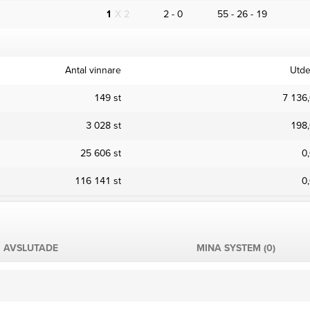
1
X
2
2 - 0
55 - 26 - 19
Antal vinnare
Utde
149 st
7 136,
3 028 st
198,
25 606 st
0
116 141 st
0
AVSLUTADE
MINA SYSTEM (0)