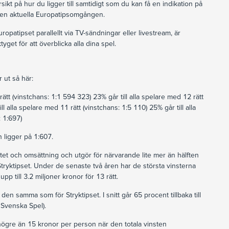
ikt på hur du ligger till samtidigt som du kan få en indikation på
den aktuella Europatipsomgången.
ropatipset parallellt via TV-sändningar eller livestream, är
tyget för att överblicka alla dina spel.
 ut så här:
rätt (vinstchans: 1:1 594 323) 23% går till alla spelare med 12 rätt
ll alla spelare med 11 rätt (vinstchans: 1:5 110) 25% går till alla
: 1:697)
ligger på 1:607.
itet och omsättning och utgör för närvarande lite mer än hälften
tryktipset. Under de senaste två åren har de största vinsterna
p till 3.2 miljoner kronor för 13 rätt.
den samma som för Stryktipset. I snitt går 65 procent tillbaka till
 Svenska Spel).
högre än 15 kronor per person när den totala vinsten