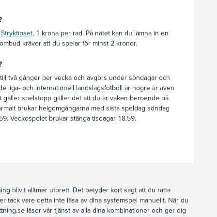
?
m
Stryktipset
, 1 krona per rad. På nätet kan du lämna in en
lombud kräver att du spelar för minst 2 kronor.
?
till två gånger per vecka och avgörs under söndagar och
de liga- och internationell landslagsfotboll är högre är även
gäller spelstopp gäller det att du är vaken beroende på
ormalt brukar helgomgångarna med sista speldag söndag
5.59. Veckospelet brukar stänga tisdagar 18.59.
ning blivit alltmer utbrett. Det betyder kort sagt att du rätta
er tack vare detta inte läsa av dina systemspel manuellt. När du
ttning.se läser vår tjänst av alla dina kombinationer och ger dig