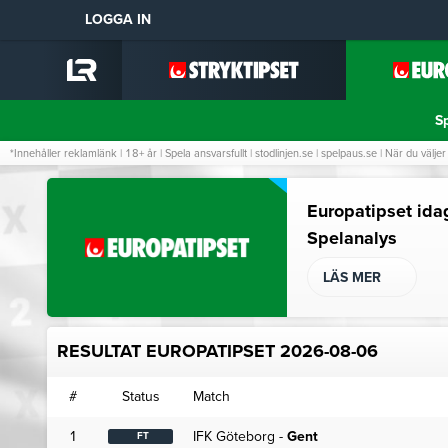
LOGGA IN
STÄNG
LOGGA IN
ANDELSSPEL
Sp
STATISTIK
*Innehåller reklamlänk | 18+ år | Spela ansvarsfullt | stodlinjen.se | spelpaus.se | När du väl
STRYKTIPSET
Europatipset ida
EUROPATIPSET
Spelanalys
TOPPTIPSET
LÄS MER
BOMBEN
RESULTAT EUROPATIPSET 2026-08-06
POWERPLAY
#
Status
Match
1
IFK Göteborg
-
Gent
FT