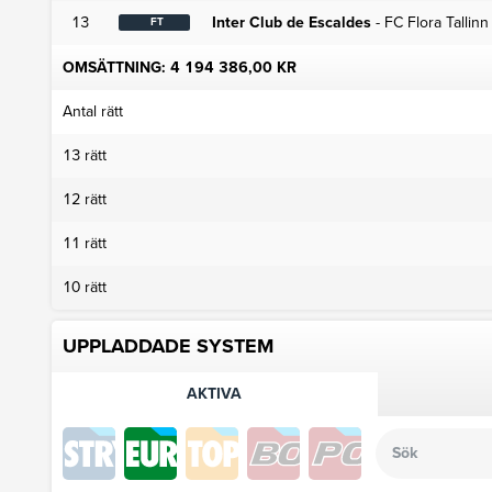
13
Inter Club de Escaldes
-
FC Flora Tallinn
FT
OMSÄTTNING: 4 194 386,00 KR
Antal rätt
13 rätt
12 rätt
11 rätt
10 rätt
UPPLADDADE SYSTEM
AKTIVA