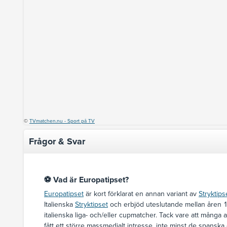
©
TVmatchen.nu - Sport på TV
Frågor & Svar
⚽ Vad är Europatipset?
Europatipset
är kort förklarat en annan variant av
Stryktips
Italienska
Stryktipset
och erbjöd uteslutande mellan åren 
italienska liga- och/eller cupmatcher. Tack vare att många 
fått ett större massmedialt intresse, inte minst de spanska