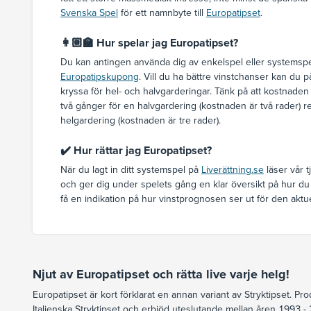
Svenska Spel
för ett namnbyte till
Europatipset
.
👩🏼‍🏫 Hur spelar jag Europatipset?
Du kan antingen använda dig av enkelspel eller systemspel 
Europatipskupong
. Vill du ha bättre vinstchanser kan du
kryssa för hel- och halvgarderingar. Tänk på att kostnaden
två gånger för en halvgardering (kostnaden är två rader) r
helgardering (kostnaden är tre rader).
✔️ Hur rättar jag Europatipset?
När du lagt in ditt systemspel på
Liverättning.se
läser vår t
och ger dig under spelets gång en klar översikt på hur du l
få en indikation på hur vinstprognosen ser ut för den akt
Njut av Europatipset och rätta live varje helg!
Europatipset är kort förklarat en annan variant av Stryktipset. Pr
Italienska Stryktipset och erbjöd uteslutande mellan åren 1993 - 2