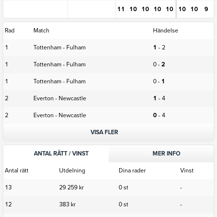
11
10
10
10
10
10
10
9
Rad
Match
Händelse
1
Tottenham - Fulham
1
-
2
1
Tottenham - Fulham
0
-
2
1
Tottenham - Fulham
0
-
1
2
Everton - Newcastle
1
-
4
2
Everton - Newcastle
0
-
4
VISA FLER
ANTAL RÄTT / VINST
MER INFO
Antal rätt
Utdelning
Dina rader
Vinst
13
29 259 kr
0 st
-
12
383 kr
0 st
-