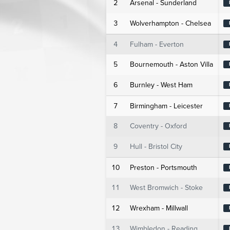
2
Arsenal - Sunderland
3
Wolverhampton - Chelsea
4
Fulham - Everton
5
Bournemouth - Aston Villa
6
Burnley - West Ham
7
Birmingham - Leicester
8
Coventry - Oxford
9
Hull - Bristol City
10
Preston - Portsmouth
11
West Bromwich - Stoke
12
Wrexham - Millwall
13
Wimbledon - Reading