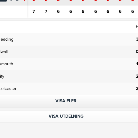
7
7
6
6
6
6
6
6
6
Reading
wall
tsmouth
ity
Leicester
VISA FLER
VISA UTDELNING