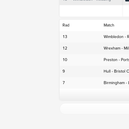
Rad
Match
13
Wimbledon - 
12
Wrexham - Mill
10
Preston - Por
9
Hull - Bristol C
7
Birmingham - 