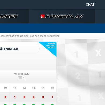
CHAT
någon kostnad från din sida.
Läs hela meddelandet här
.
TÄLLNINGAR
VERIFIERAT:
10
11
12
13
14
15
X
1
X
X
X
1