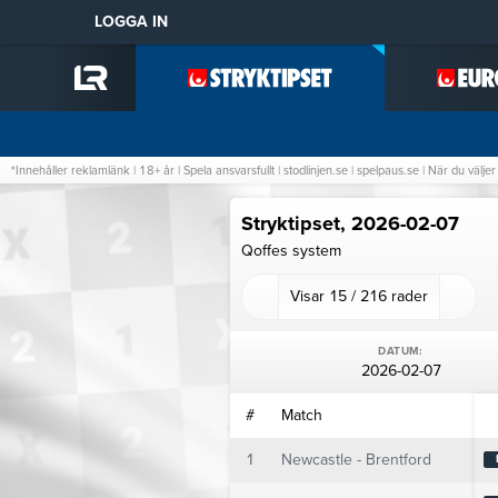
LOGGA IN
STÄNG
LOGGA IN
ANDELSSPEL
STATISTIK
*Innehåller reklamlänk | 18+ år | Spela ansvarsfullt | stodlinjen.se | spelpaus.se | När du väl
STRYKTIPSET
Stryktipset, 2026-02-07
Qoffes system
EUROPATIPSET
Visar
15
/ 216 rader
TOPPTIPSET
BOMBEN
DATUM:
2026-02-07
POWERPLAY
#
Match
1
Newcastle - Brentford