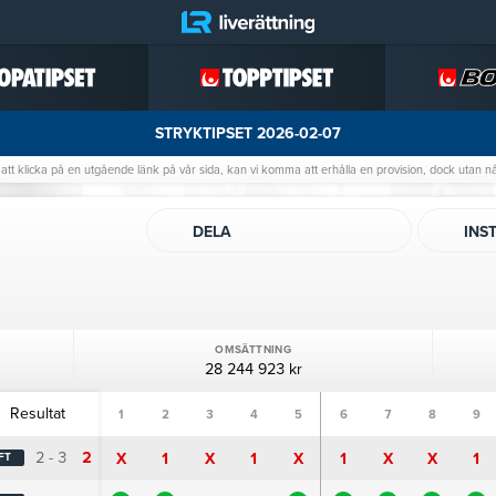
STRYKTIPSET 2026-02-07
jer att klicka på en utgående länk på vår sida, kan vi komma att erhålla en provision, dock utan 
DELA
INS
OMSÄTTNING
28 244 923 kr
Resultat
1
2
3
4
5
6
7
8
9
2 - 3
2
X
1
X
1
X
1
X
X
1
FT