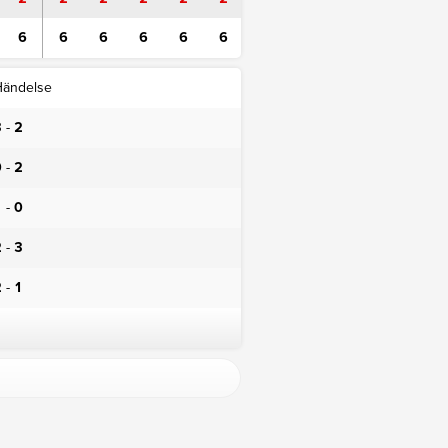
6
6
6
6
6
6
Händelse
3
-
2
0
-
2
1
-
0
2
-
3
2
-
1