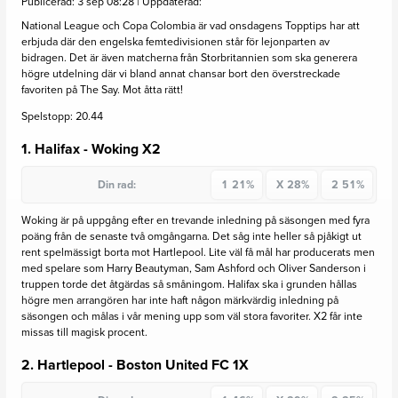
Publicerad: 3 sep 08:28 | Uppdaterad:
National League och Copa Colombia är vad onsdagens Topptips har att
erbjuda där den engelska femtedivisionen står för lejonparten av
bidragen. Det är även matcherna från Storbritannien som ska generera
högre utdelning där vi bland annat chansar bort den överstreckade
favoriten på The Say. Mot åtta rätt!
Spelstopp: 20.44
1. Halifax - Woking
X2
Din rad:
1
21%
X
28%
2
51%
Woking är på uppgång efter en trevande inledning på säsongen med fyra
poäng från de senaste två omgångarna. Det såg inte heller så pjåkigt ut
rent spelmässigt borta mot Hartlepool. Lite väl få mål har producerats men
med spelare som Harry Beautyman, Sam Ashford och Oliver Sanderson i
truppen torde det åtgärdas så småningom. Halifax ska i grunden hållas
högre men arrangören har inte haft någon märkvärdig inledning på
säsongen och målas i vår mening upp som väl stora favoriter. X2 får inte
missas till magisk procent.
2. Hartlepool - Boston United FC
1X