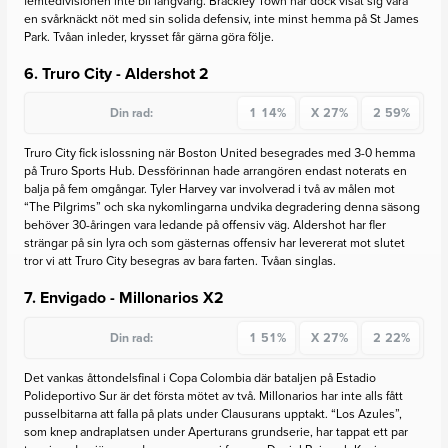
femtedivisionen inte bli långvarig. Brackley Town har dock visat sig vara
en svårknäckt nöt med sin solida defensiv, inte minst hemma på St James
Park. Tvåan inleder, krysset får gärna göra följe.
6. Truro City - Aldershot
2
Din rad:
1
14%
X
27%
2
59%
Truro City fick islossning när Boston United besegrades med 3-0 hemma
på Truro Sports Hub. Dessförinnan hade arrangören endast noterats en
balja på fem omgångar. Tyler Harvey var involverad i två av målen mot
“The Pilgrims” och ska nykomlingarna undvika degradering denna säsong
behöver 30-åringen vara ledande på offensiv väg. Aldershot har fler
strängar på sin lyra och som gästernas offensiv har levererat mot slutet
tror vi att Truro City besegras av bara farten. Tvåan singlas.
7. Envigado - Millonarios
X2
Din rad:
1
51%
X
27%
2
22%
Det vankas åttondelsfinal i Copa Colombia där bataljen på Estadio
Polideportivo Sur är det första mötet av två. Millonarios har inte alls fått
pusselbitarna att falla på plats under Clausurans upptakt. “Los Azules”,
som knep andraplatsen under Aperturans grundserie, har tappat ett par