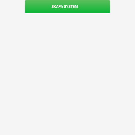
SKAPA SYSTEM
admin@liverattning.se
Villkor
Om Liverättning
Vanliga Frågor
Svenska Spel