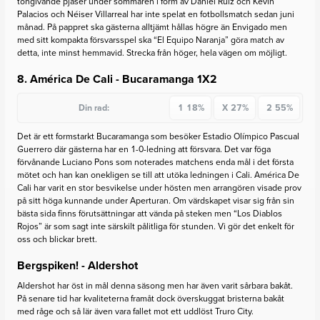
tongivande pjäser under sommaren i form av Daniel Ruiz och Kevin
Palacios och Néiser Villarreal har inte spelat en fotbollsmatch sedan juni
månad. På pappret ska gästerna alltjämt hållas högre än Envigado men
med sitt kompakta försvarsspel ska “El Equipo Naranja” göra match av
detta, inte minst hemmavid. Strecka från höger, hela vägen om möjligt.
8. América De Cali - Bucaramanga
1X2
Din rad:
1
18%
X
27%
2
55%
Det är ett formstarkt Bucaramanga som besöker Estadio Olímpico Pascual
Guerrero där gästerna har en 1-0-ledning att försvara. Det var föga
förvånande Luciano Pons som noterades matchens enda mål i det första
mötet och han kan onekligen se till att utöka ledningen i Cali. América De
Cali har varit en stor besvikelse under hösten men arrangören visade prov
på sitt höga kunnande under Aperturan. Om värdskapet visar sig från sin
bästa sida finns förutsättningar att vända på steken men “Los Diablos
Rojos” är som sagt inte särskilt pålitliga för stunden. Vi gör det enkelt för
oss och blickar brett.
Bergspiken! - Aldershot
Aldershot har öst in mål denna säsong men har även varit sårbara bakåt.
På senare tid har kvaliteterna framåt dock överskuggat bristerna bakåt
med råge och så lär även vara fallet mot ett uddlöst Truro City.