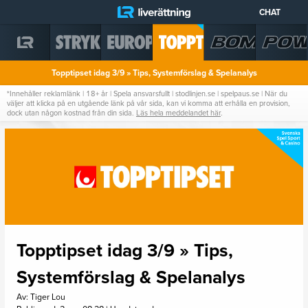
CHAT
STÄNG
LOGGA IN
ANDELSSPEL
Topptipset idag 3/9 » Tips, Systemförslag & Spelanalys
STATISTIK
*Innehåller reklamlänk | 18+ år | Spela ansvarsfullt | stodlinjen.se | spelpaus.se | När du
väljer att klicka på en utgående länk på vår sida, kan vi komma att erhålla en provision,
STRYKTIPSET
dock utan någon kostnad från din sida.
Läs hela meddelandet här
.
EUROPATIPSET
TOPPTIPSET
BOMBEN
POWERPLAY
Topptipset idag 3/9 » Tips,
Systemförslag & Spelanalys
Av: Tiger Lou