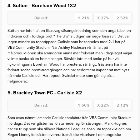
4. Sutton - Boreham Wood
1X2
Din rad:
1
21%
X
27%
2
52%
Sutton har inte haft en lika svag säsongsinledning som den unga tabellen
indikerar och i lördags bröt “The U’s” slutligen sin segerlösa svit. Det var
ingen mindre än topptippade Carlisle som besegrades med 2-1 här på
VBS Community Stadium. När Ashley Nadesan väl får fart på
målproduktionen ska arrangören vinna mer frekvent men i dagsläget vågar
vi inte banka på en hemmaseger. Särskilt inte med tanke på hur väl
nykomlingarna Boreham Wood har presterat så långt. Gästerna har inte
förlorat sedan premiäromgången och har sedermera imponerat mot nyss
nämnda Carlisle och Hartlepool. Svårsiat möte som gör sig bäst
helgarderat.
5. Brackley Town FC - Carlisle
X2
Din rad:
1
66%
X
22%
2
12%
Som ovan nämnt lämnade Carlisle tomhänta från VBS Community Stadium
i lördags. Det var gästernas första nederlag för säsongen. Mark Hughes
har en trupp som ska tillhöra National Leagues absoluta toppskikt och om
Regan Linney fortsätter leverera framåt ska vistelsen i den engelska