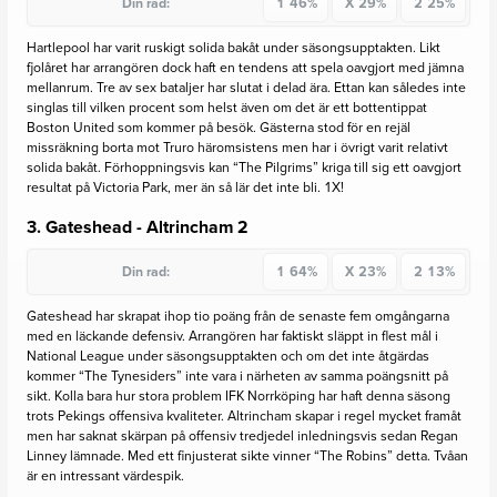
Din rad:
1
46%
X
29%
2
25%
Hartlepool har varit ruskigt solida bakåt under säsongsupptakten. Likt
fjolåret har arrangören dock haft en tendens att spela oavgjort med jämna
mellanrum. Tre av sex bataljer har slutat i delad ära. Ettan kan således inte
singlas till vilken procent som helst även om det är ett bottentippat
Boston United som kommer på besök. Gästerna stod för en rejäl
missräkning borta mot Truro häromsistens men har i övrigt varit relativt
solida bakåt. Förhoppningsvis kan “The Pilgrims” kriga till sig ett oavgjort
resultat på Victoria Park, mer än så lär det inte bli. 1X!
3. Gateshead - Altrincham
2
Din rad:
1
64%
X
23%
2
13%
Gateshead har skrapat ihop tio poäng från de senaste fem omgångarna
med en läckande defensiv. Arrangören har faktiskt släppt in flest mål i
National League under säsongsupptakten och om det inte åtgärdas
kommer “The Tynesiders” inte vara i närheten av samma poängsnitt på
sikt. Kolla bara hur stora problem IFK Norrköping har haft denna säsong
trots Pekings offensiva kvaliteter. Altrincham skapar i regel mycket framåt
men har saknat skärpan på offensiv tredjedel inledningsvis sedan Regan
Linney lämnade. Med ett finjusterat sikte vinner “The Robins” detta. Tvåan
är en intressant värdespik.